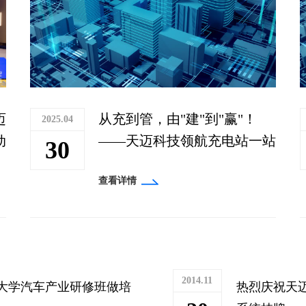
迈
从充到管，由"建"到"赢"！
2025.04
动
——天迈科技领航充电站一站
30
式服务新生态！
查看详情
2014.11
大学汽车产业研修班做培
热烈庆祝天