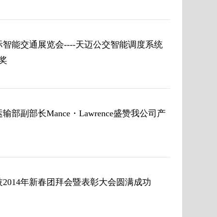
国际智能交通展览会----天迈公交智能调度系统
狮奖
部副部长Mance・Lawrence盛赞我公司产
2014年新春团拜会暨表彰大会圆满成功