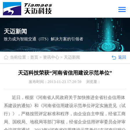
天迈新闻
致力成为智能交通（ITS）解决方案的引领者
当前位置：
首页
>
资讯中心
>
天迈新闻
返回
天迈科技荣获“河南省信用建设示范单位”
发布时间：2013-11-23 17:20:59 浏览量：
近日，根据《河南省人民政府关于加快推进全省社会信用体
系建设的通知》和《河南省信用建设示范单位评定实施意见（试
行）》，严格按照评定标准和程序，由企业自主申报，经省工商
局、国税局、地税局等部门审核，经省企业信用评审委员会评审
会议评审通过，2013年“河南省信用建设示范单位”在河南日报公