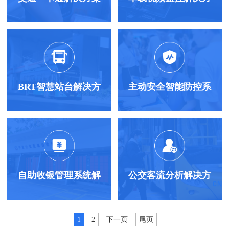
案
BRT智慧站台解决方
主动安全智能防控系
案
统
自助收银管理系统解
公交客流分析解决方
决方案
案
1
2
下一页
尾页