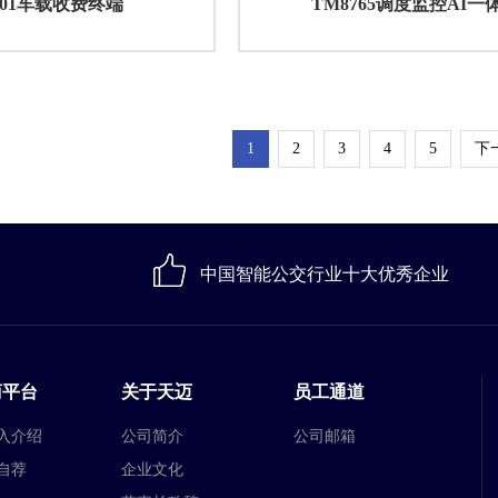
701车载收费终端
TM8765调度监控AI一
1
2
3
4
5
下
中国智能公交行业十大优秀企业
商平台
关于天迈
员工通道
入介绍
公司简介
公司邮箱
自荐
企业文化