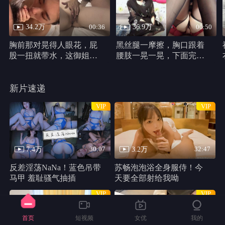
34.2万
36.9万
00:36
00:50
胸前那对晃得人眼花，屁
黑丝腿一摩擦，胸口跟着
股一扭就带水，这御姐身
腰肢一晃一晃，下面完全
材真他妈犯规
不遮，动作又浪又自然。
新片速递
VIP
VIP
7.4万
3.2万
30:07
32:47
反差淫荡NaNa！蓝色吊带
苏畅泡泡浴全身服侍！今
马甲 羞耻骚气抽插
天要全部射给我呦
VIP
VIP
首页
短视频
女优
我的