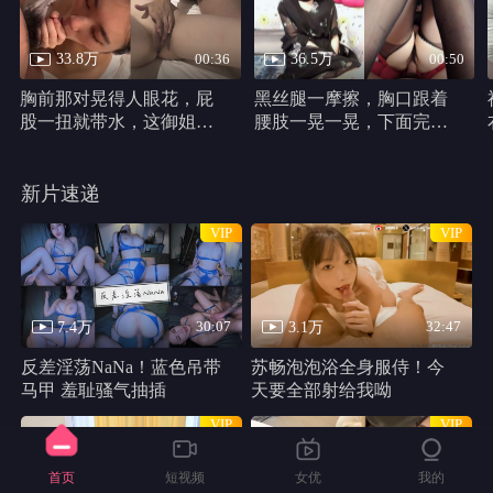
33.8万
36.5万
00:36
00:50
胸前那对晃得人眼花，屁
黑丝腿一摩擦，胸口跟着
股一扭就带水，这御姐身
腰肢一晃一晃，下面完全
材真他妈犯规
不遮，动作又浪又自然。
新片速递
VIP
VIP
7.4万
3.1万
30:07
32:47
反差淫荡NaNa！蓝色吊带
苏畅泡泡浴全身服侍！今
马甲 羞耻骚气抽插
天要全部射给我呦
VIP
VIP
首页
短视频
女优
我的