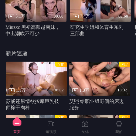
5.1万
7.4万
00:60
00:60
Miuzxc 黑裙高跟越南妹，
研究生学姐和体育生系列
中出潮吹不可少
三部曲
新片速递
VIP
VIP
1.1万
1.3万
36:02
18:37
苏畅还原情欲按摩巨乳技
艾熙 给职业组哥俩的床边
师榨干肉棒
服务
VIP
VIP
首页
短视频
女优
我的