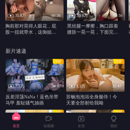
35.8万
38.6万
00:36
00:50
胸前那对晃得人眼花，屁
黑丝腿一摩擦，胸口跟着
股一扭就带水，这御姐身
腰肢一晃一晃，下面完全
材真他妈犯规
不遮，动作又浪又自然。
新片速递
VIP
VIP
7.7万
3.3万
30:07
32:47
反差淫荡NaNa！蓝色吊带
苏畅泡泡浴全身服侍！今
马甲 羞耻骚气抽插
天要全部射给我呦
VIP
VIP
首页
短视频
女优
我的