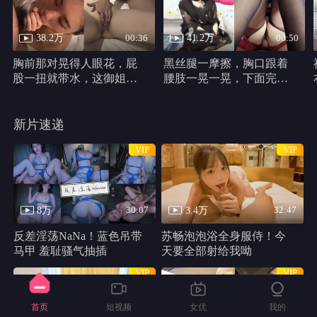
38.2万
41.2万
00:36
00:50
胸前那对晃得人眼花，屁
黑丝腿一摩擦，胸口跟着
股一扭就带水，这御姐身
腰肢一晃一晃，下面完全
材真他妈犯规
不遮，动作又浪又自然。
新片速递
VIP
VIP
8万
3.4万
30:07
32:47
反差淫荡NaNa！蓝色吊带
苏畅泡泡浴全身服侍！今
马甲 羞耻骚气抽插
天要全部射给我呦
VIP
VIP
首页
短视频
女优
我的